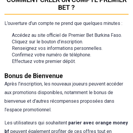
BET ?
L’ouverture d’un compte ne prend que quelques minutes :
Accédez au site officiel de Premier Bet Burkina Faso.
Cliquez sur le bouton d’inscription.
Renseignez vos informations personnelles.
Confirmez votre numéro de téléphone.
Effectuez votre premier dépôt.
Bonus de Bienvenue
Après l’inscription, les nouveaux joueurs peuvent accéder
aux promotions disponibles, notamment le bonus de
bienvenue et d’autres récompenses proposées dans
l’espace promotionnel.
Les utilisateurs qui souhaitent
parier avec orange money
bf
peuvent également profiter de ces offres tout en