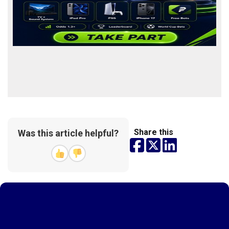
Share this
Was this article helpful?