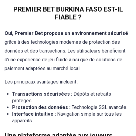
PREMIER BET BURKINA FASO EST-IL
FIABLE ?
Oui, Premier Bet propose un environnement sécurisé
grâce à des technologies modernes de protection des
données et des transactions. Les utilisateurs bénéficient
d’une expérience de jeu fluide ainsi que de solutions de
paiement adaptées au marché local.
Les principaux avantages incluent :
Transactions sécurisées :
Dépôts et retraits
protégés.
Protection des données :
Technologie SSL avancée.
Interface intuitive :
Navigation simple sur tous les
appareils.
Une plateforme adaptée aux joueurs