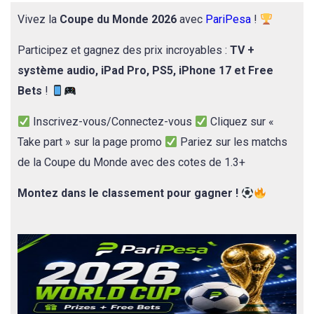
Vivez la
Coupe du Monde 2026
avec
PariPesa
!
Participez et gagnez des prix incroyables :
TV +
système audio, iPad Pro, PS5, iPhone 17 et Free
Bets
!
Inscrivez-vous/Connectez-vous
Cliquez sur «
Take part » sur la page promo
Pariez sur les matchs
de la Coupe du Monde avec des cotes de 1.3+
Montez dans le classement pour gagner !